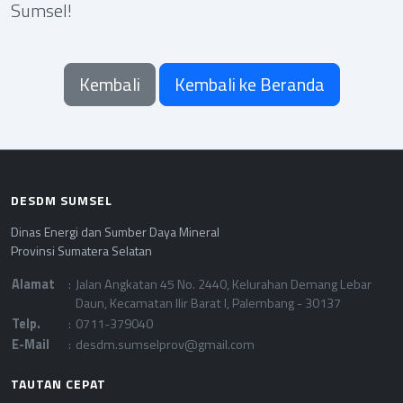
Sumsel!
Kembali
Kembali ke Beranda
DESDM SUMSEL
Dinas Energi dan Sumber Daya Mineral
Provinsi Sumatera Selatan
Alamat
:
Jalan Angkatan 45 No. 2440, Kelurahan Demang Lebar
Daun, Kecamatan Ilir Barat I, Palembang - 30137
Telp.
:
0711-379040
E-Mail
:
desdm.sumselprov@gmail.com
TAUTAN CEPAT