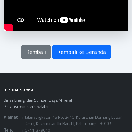
Kembali
Kembali ke Beranda
DESDM SUMSEL
Dinas Energi dan Sumber Daya Mineral
Provinsi Sumatera Selatan
Alamat
:
Jalan Angkatan 45 No. 2440, Kelurahan Demang Lebar
Daun, Kecamatan Ilir Barat I, Palembang - 30137
Telp.
:
0711-379040